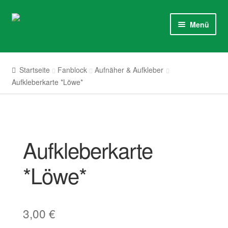
Zur
Springe
Menü
Navigation
zum
springen
Inhalt
Nike
Startseite
Fanblock
Aufnäher & Aufkleber
Bekleidung
Aufkleberkarte *Löwe*
Fanblock
Haushalt
Aufkleberkarte
Brennen im Herzen
*Löwe*
Sale %
3,00
€
Mitglied