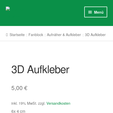
Zur
Springe
Menü
Navigation
zum
springen
Inhalt
Nike
Startseite
Fanblock
Aufnäher & Aufkleber
3D Aufkleber
Bekleidung
Fanblock
3D Aufkleber
Haushalt
Brennen im Herzen
5,00
€
Sale %
inkl. 19% MwSt.
zzgl.
Versandkosten
Mitglied
6x 4 cm