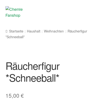
Zur
Springe
Menü
Navigation
zum
springen
Inhalt
Nike
Startseite
Haushalt
Weihnachten
Räucherfigur
*Schneeball*
Bekleidung
Fanblock
Räucherfigur
Haushalt
*Schneeball*
Brennen im Herzen
Sale %
15,00
€
Mitglied