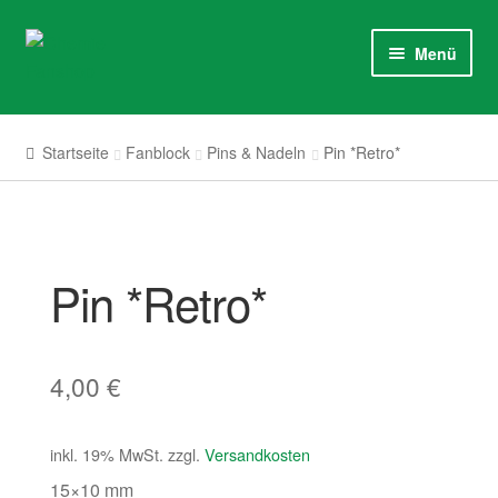
Zur
Springe
Menü
Navigation
zum
springen
Inhalt
Nike
Startseite
Fanblock
Pins & Nadeln
Pin *Retro*
Bekleidung
Fanblock
Pin *Retro*
Haushalt
Brennen im Herzen
4,00
€
Sale %
inkl. 19% MwSt.
zzgl.
Versandkosten
Mitglied
15×10 mm