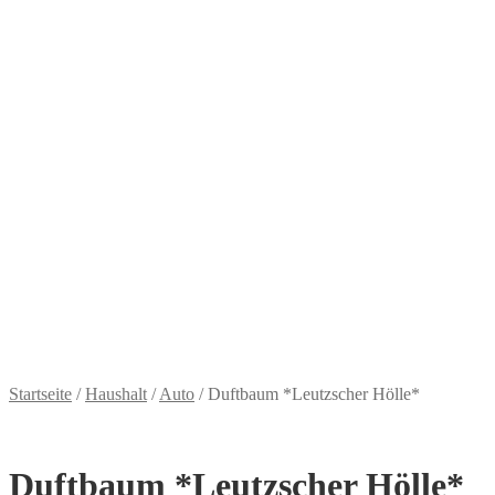
Fahnen & Wimpel
Schlüsselbund
Aufnäher & Aufkleber
Pins & Nadeln
Accessoires
Haushalt
Meisterschule
Küche & Bad
Wohnen
Auto
Beruf & Schule
Weihnachten
Lektüre
Brennen im Herzen
Sale %
Mitglied
0,00
€
0 Artikel
Startseite
/
Haushalt
/
Auto
/
Duftbaum *Leutzscher Hölle*
Duftbaum *Leutzscher Hölle*