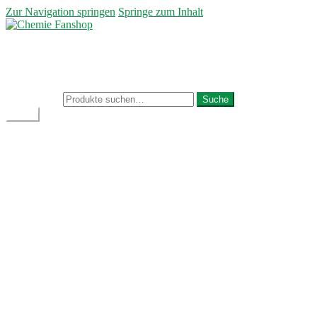
Zur Navigation springen
Springe zum Inhalt
Mein Konto
Kasse
Warenkorb
Suche nach:
Suche
Menü
Nike
Trikots & Co.
Teamwear
Taschen
Bekleidung
Herren
Mützen & Caps
Kinder & Babys
Accessoires
Fanblock
Schals
Fahnen & Wimpel
Schlüsselbund
Aufnäher & Aufkleber