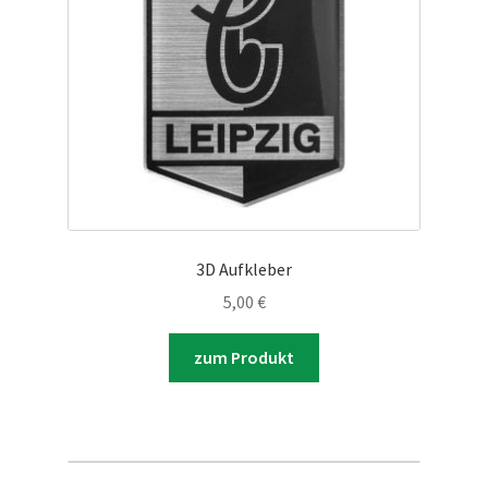
Aufnäher & Aufkleber
Pins & Nadeln
Accessoires
Unterm
Haushalt
auskla
3D Aufkleber
Brennen im Herzen
5,00
€
Sale %
zum Produkt
Mitglied